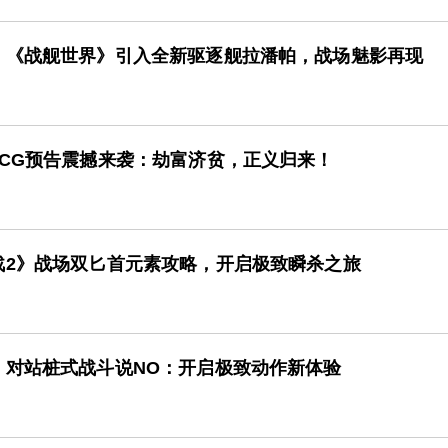
，《战舰世界》引入全新驱逐舰拉潘帕，战场魅影再现
CG预告震撼来袭：劫富济贫，正义归来！
战2》战场双匕首元素攻略，开启极致瞬杀之旅
》对站桩式战斗说NO：开启极致动作新体验